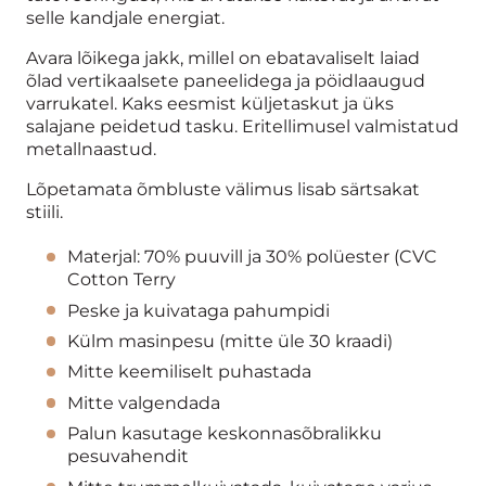
selle kandjale energiat.
Avara lõikega jakk, millel on ebatavaliselt laiad
õlad vertikaalsete paneelidega ja pöidlaaugud
varrukatel. Kaks eesmist küljetaskut ja üks
salajane peidetud tasku. Eritellimusel valmistatud
metallnaastud.
Lõpetamata õmbluste välimus lisab särtsakat
stiili.
Materjal: 70% puuvill ja 30% polüester (CVC
Cotton Terry
Peske ja kuivataga pahumpidi
Külm masinpesu (mitte üle 30 kraadi)
Mitte keemiliselt puhastada
Mitte valgendada
Palun kasutage keskonnasõbralikku
pesuvahendit