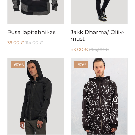
Pusa lapitehnikas
Jakk Dharma/ Oliiv-
must
39,00
€
114,00
€
89,00
€
256,00
€
-60%
-50%