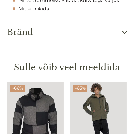
Mitte trummelkuivatada, kuivatage varjus
Mitte triikida
Bränd
Sulle võib veel meeldida
-66%
-65%