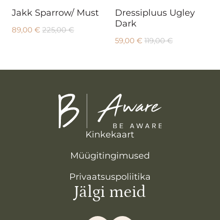
Jakk Sparrow/ Must
Dressipluus Ugley
Dark
89,00
€
225,00
€
59,00
€
119,00
€
Kinkekaart
Müügitingimused
Privaatsuspoliitika
Jälgi meid