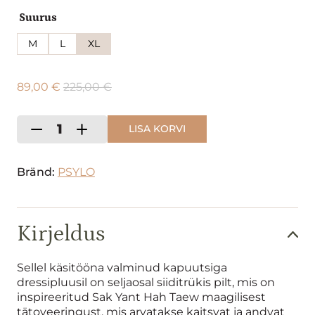
Suurus
M
L
XL
89,00
€
225,00
€
Jakk
LISA KORVI
-
+
Sparrow/
Oliiv
kogus
Bränd:
PSYLO
Kirjeldus
Sellel käsitööna valminud kapuutsiga
dressipluusil on seljaosal siiditrükis pilt, mis on
inspireeritud Sak Yant Hah Taew maagilisest
tätoveeringust, mis arvatakse kaitsvat ja andvat