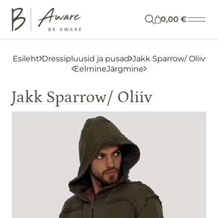
Otsi
0,00
€
Esileht
Dressipluusid ja pusad
Jakk Sparrow/ Oliiv
Eelmine
Järgmine
POOD
Jakk Sparrow/ Oliiv
BRÄNDID